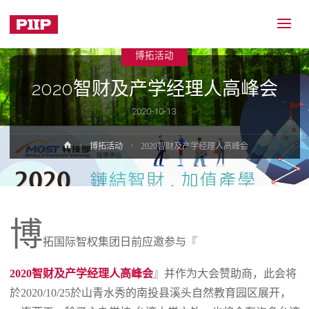
博拓活动
2020智财及产学经理人高峰会
2020-10-13
Home
博拓活动
2020智财及产学经理人高峰会
博
拓国际智权集团日前应邀参与『
2020智财及产学经理人高峰会
』并作为大会赞助商，此会将
於2020/10/25於山青水秀的南投县溪头自然教育园区展开，