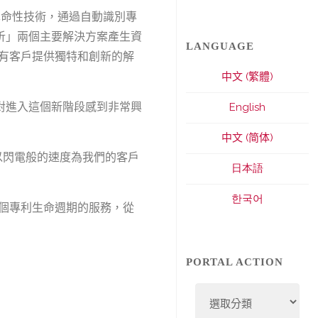
其革命性技術，通過自動識別專
析」兩個主要解決方案產生資
LANGUAGE
和現有客戶提供獨特和創新的解
中文 (繁體)
者。我對進入這個新階段感到非常興
English
中文 (简体)
，以閃電般的速度為我們的客戶
日本語
한국어
蓋整個專利生命週期的服務，從
PORTAL ACTION