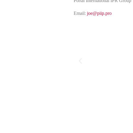
Portal International IPR Group
Email:
joe@piip.pro