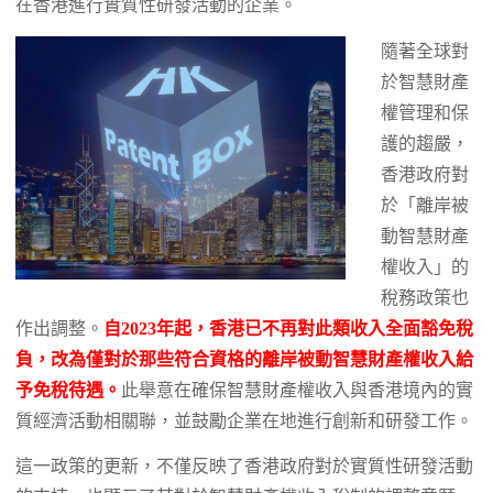
在香港進行實質性研發活動的企業。
隨著全球對
於智慧財產
權管理和保
護的趨嚴，
香港政府對
於「離岸被
動智慧財產
權收入」的
稅務政策也
作出調整。
自2023年起，香港已不再對此類收入全面豁免稅
負，改為僅對於那些符合資格的離岸被動智慧財產權收入給
予免稅待遇。
此舉意在確保智慧財產權收入與香港境內的實
質經濟活動相關聯，並鼓勵企業在地進行創新和研發工作。
這一政策的更新，不僅反映了香港政府對於實質性研發活動