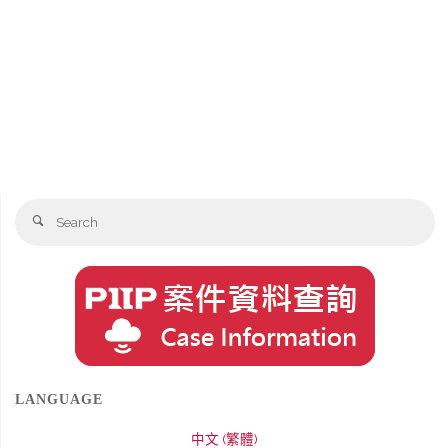
Se
Search
fo
LANGUAGE
中文 (繁體)