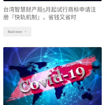
起
台湾智慧财产局5月起试行商标申请注
试
册『快轨机制』，省钱又省时
行
商
"台
Read more
标
湾
申
智
请
慧
注
财
册
产
『快
局
轨
5