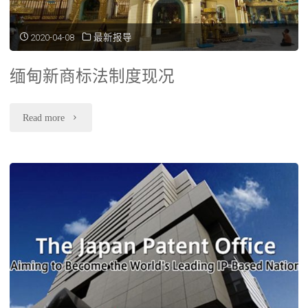
机
致
2020-04-08
最新报导
制』，
生
缅甸新商标法制度现况
省
影
钱
响
"缅
Read more
又
的
甸
省
因
新
时"
应
商
规
标
定"
法
制