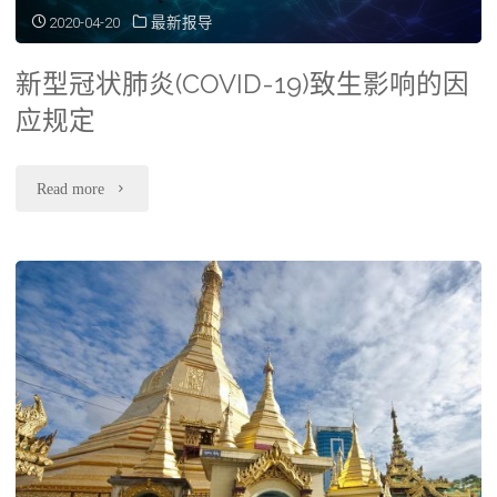
机
月
2020-04-20
最新报导
制』，
起
新型冠状肺炎(COVID-19)致生影响的因
省
试
应规定
钱
行
又
商
"新
Read more
省
标
型
时"
申
冠
请
状
注
肺
册
炎
『快
(COVID-
轨
19)