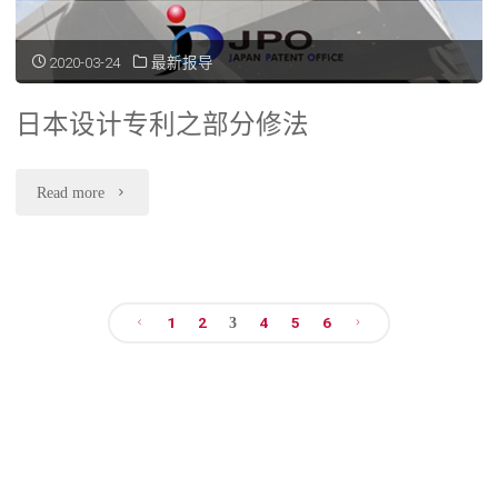
度
现
2020-03-24
最新报导
况"
日本设计专利之部分修法
"日
Read more
本
设
1
2
4
5
6
计
3
Posts
专
利
navigation
之