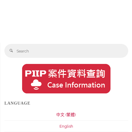
部
分
修
法"
Se
Search
fo
LANGUAGE
中文 (繁體)
English