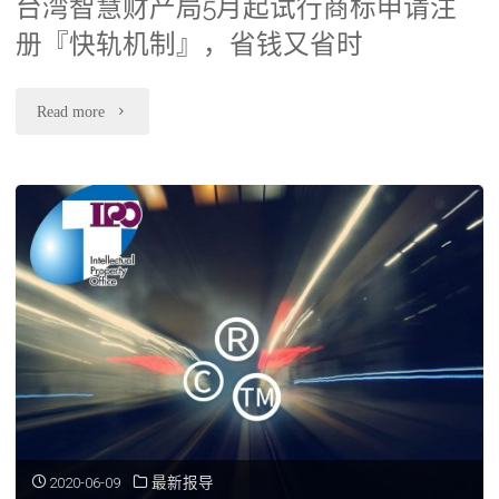
台湾智慧财产局5月起试行商标申请注
册『快轨机制』，省钱又省时
"台
Read more
湾
智
慧
财
产
局
5
月
2020-06-09
最新报导