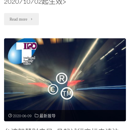
2020/10/02起生效>
"美
Read more
国
USPTO
专
利
规
费
调
涨
2020-06-09
最新报导
"