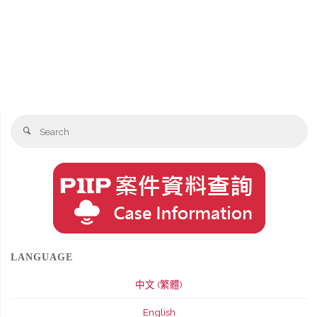
Se
Search
fo
LANGUAGE
中文 (繁體)
English