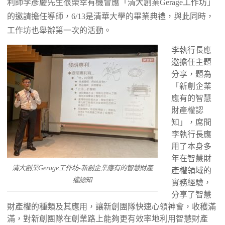
利師李彥慶先生很榮幸有機會應「清大創業Gerage工作坊」
的邀請擔任導師，6/13是清華大學的畢業典禮，與此同時，
工作坊也舉辦第一次的活動。
李執行長應
邀擔任主題
分享，題為
「新創企業
應有的智慧
財產權認
知」，席間
李執行長應
用了本身多
年在智慧財
清大創業Gerage工作坊-新創企業應有的智慧財產
產權領域的
權認知
實務經驗，
分享了智慧
財產權的種類及其應用，讓新創團隊快速心領神會，收穫滿
滿，對新創團隊在創業路上能夠更有效率地利用智慧財產