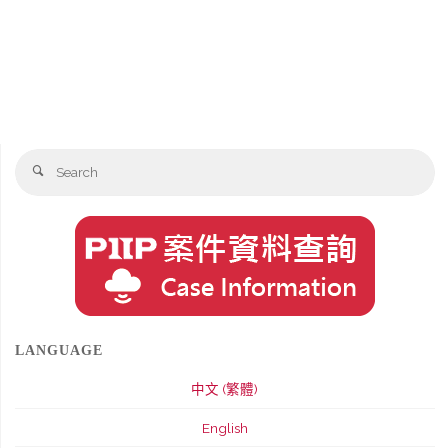
Se
Search
fo
LANGUAGE
中文 (繁體)
English