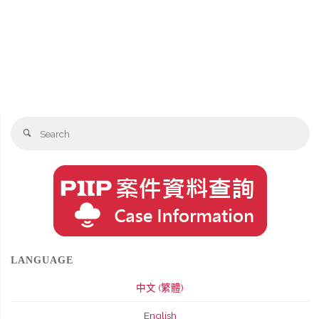
Se
Search
fo
LANGUAGE
中文 (繁體)
English